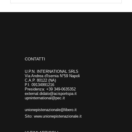
CONTATTI
U.P.N. INTERNATIONAL SRLS
Via Andrea d'Isernia N°59 Napoli
C.A.P. 80122 (NA)
P.I. 09134991216
Presidenza: +39 349-0635352
external.didato@acisportspa.it
upninternational@pec.it
unionepistenazionale@libero.it
Sito: www.unionepistenazionale.it